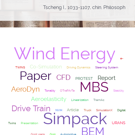
Tscheng I., 1033-1107, chin. Philosoph
Wind Energy
e-
Co-Simulation
TWINS
Driving Dynamics
Steering System
Paper
CFD
Report
PROTEST
MBS
AeroDyn
Tonality
OTraPArTe
Stability
Aeroelasticity
Linearization
TremAc
Drive Train
Article
NVH
Truck
SimulationX
Digital
Simpack
URANS
Twins
Presentation
BEM
GridLoads
Grid
Automotive