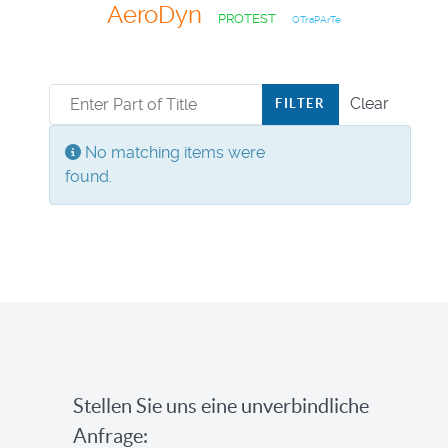
AeroDyn
PROTEST
OTraPArTe
Enter Part of Title
Clear
FILTER
Display #
Info
No matching items were
found.
Stellen Sie uns eine unverbindliche
Anfrage: