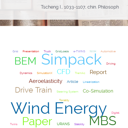
Tscheng I., 1033-1107, chin. Philosoph
Grid
Presentation
Truck
GridLoads
e-TWINS
NVH
Automotive
Simpack
BEM
Driving
CFD
Report
Dynamics
SimulationX
TremAc
Aeroelasticity
Article
Linearization
Drive Train
Co-Simulation
Steering System
Tonality
Wind Energy
Digital
MBS
Paper
URANS
Twins
Stability