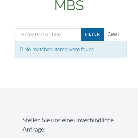
MBS
Enter Part of Title
Clear
FILTER
Display #
Info
No matching items were found.
Stellen Sie uns eine unverbindliche
Anfrage: