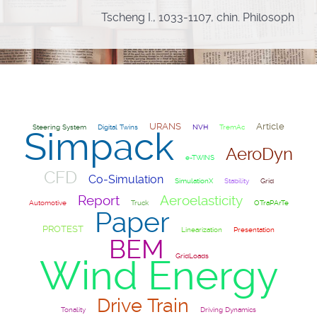
Tscheng I., 1033-1107, chin. Philosoph
URANS
Article
Steering System
Digital Twins
NVH
TremAc
Simpack
AeroDyn
e-TWINS
CFD
Co-Simulation
SimulationX
Stability
Grid
Report
Aeroelasticity
Automotive
Truck
OTraPArTe
Paper
PROTEST
Linearization
Presentation
BEM
GridLoads
Wind Energy
Drive Train
Tonality
Driving Dynamics