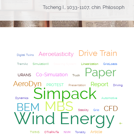
Tscheng I., 1033-1107, chin. Philosoph
Drive Train
Aeroelasticity
Digital Twins
TremAc
SimulationX
Steering System
Linearization
GridLoads
Paper
Co-Simulation
URANS
Truck
AeroDyn
Report
PROTEST
Presentation
Driving
Simpack
Dynamics
Automotive
MBS
BEM
CFD
Stability
Grid
Wind Energy
e-
Article
TWINS
OTraPArTe
NVH
Tonality